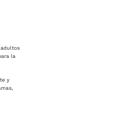
 adultos
para la
te y
damas,