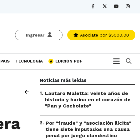
Ingresar
Asociate
por $5000.00
Bu
PAIS
TECNOLOGÍA
EDICIÓN PDF
Noticias más leídas
1
.
Lautaro Maletta: veinte años de
historia y harina en el corazón de
"Pan y Cocholate"
era
2
.
Por "fraude" y "asociación ilícita"
tiene siete imputados una causa
penal por juego clandestino