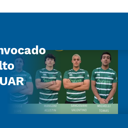
nvocado
lto
 UAR