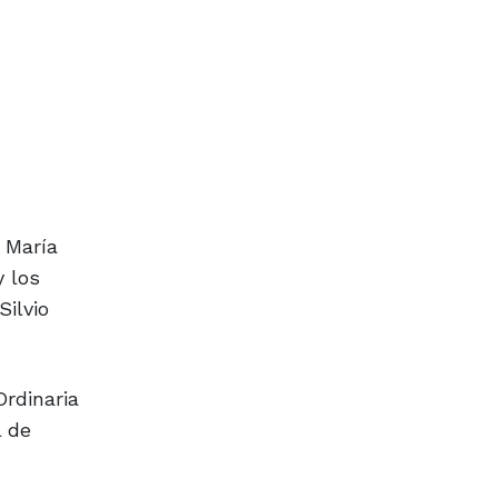
 María
y los
Silvio
Ordinaria
l de