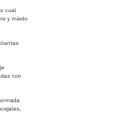
lo cual
bre y miedo
plantas
je
adas con
nformada
cejales,