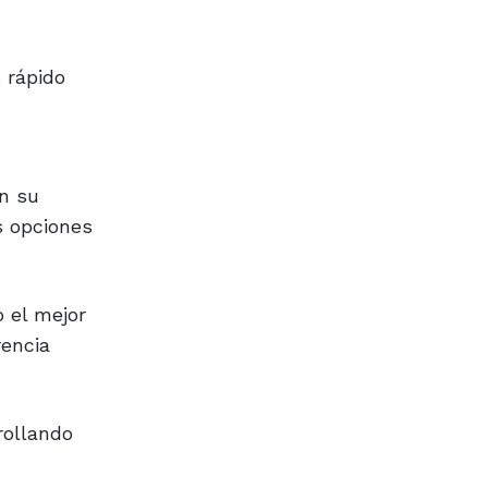
s rápido
n su
s opciones
 el mejor
rencia
rollando