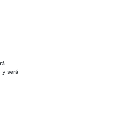
rá
s y será