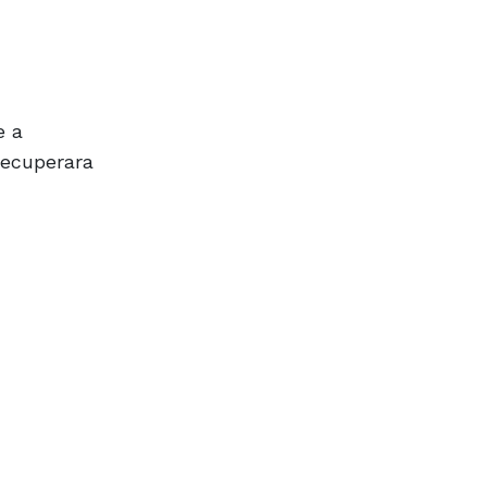
e a
recuperara