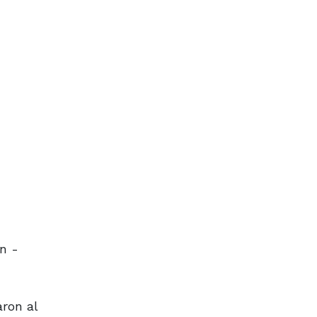
n -
aron al