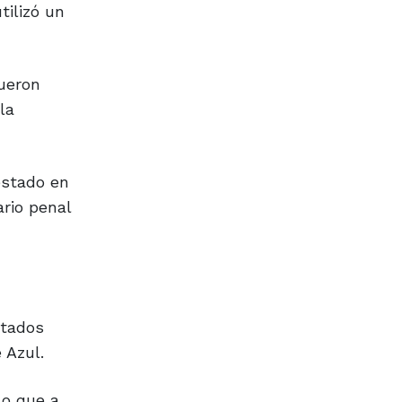
tilizó un
ueron
la
estado en
ario penal
stados
 Azul.
lo que a