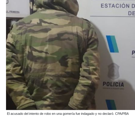
El acusado del intento de robo en una gomería fue indagado y no declaró. CPA/PBA