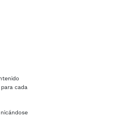
ntenido
 para cada
unicándose