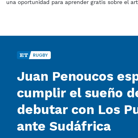
una oportunidad para aprender gratis sobre el art
RUGBY
Juan Penoucos es
cumplir el sueño d
debutar con Los 
ante Sudáfrica