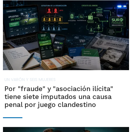
UN VARÓN Y SEIS MUJERES
Por "fraude" y "asociación ilícita"
tiene siete imputados una causa
penal por juego clandestino