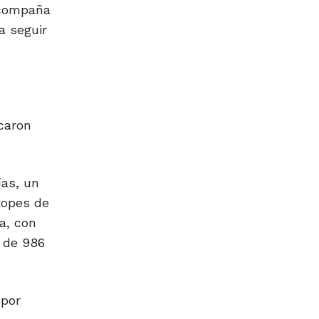
a seguir
caron
ías, un
topes de
a, con
 de 986
 por