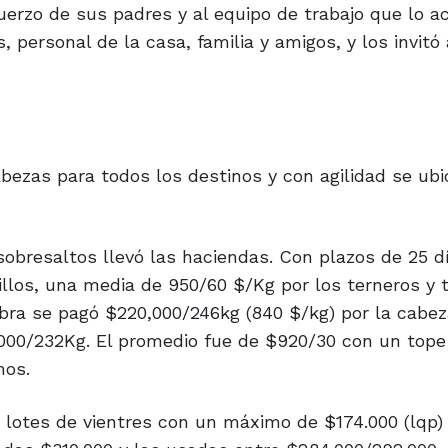
 personal de la casa, familia y amigos, y los invitó 
bezas para todos los destinos y con agilidad se ubi
sobresaltos llevó las haciendas. Con plazos de 25 d
illos, una media de 950/60 $/Kg por los terneros y 
bra se pagó $220,000/246kg (840 $/kg) por la cabez
.000/232Kg. El promedio fue de $920/30 con un tope
nos.
n lotes de vientres con un máximo de $174.000 (lqp)
das $310.000 y las usadas entre $284.000/292.000.