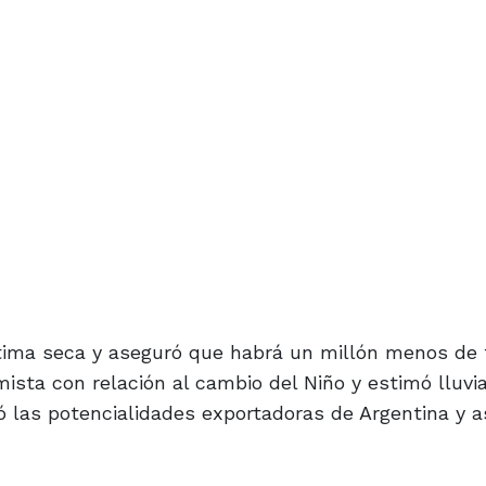
ltima seca y aseguró que habrá un millón menos de 
mista con relación al cambio del Niño y estimó lluvi
có las potencialidades exportadoras de Argentina y 
fuerzo de sus padres y al equipo de trabajo que lo 