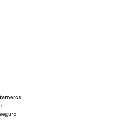
terneros
as
aseguró
acompaña