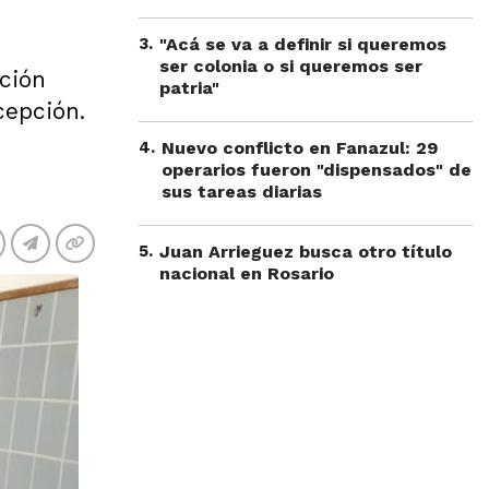
3
.
"Acá se va a definir si queremos
ser colonia o si queremos ser
cción
patria"
cepción.
4
.
Nuevo conflicto en Fanazul: 29
operarios fueron "dispensados" de
sus tareas diarias
5
.
Juan Arrieguez busca otro título
nacional en Rosario