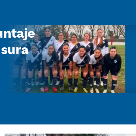
untaje
usura