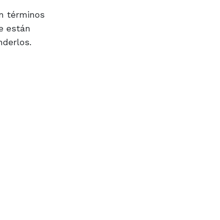
en términos
ue están
nderlos.