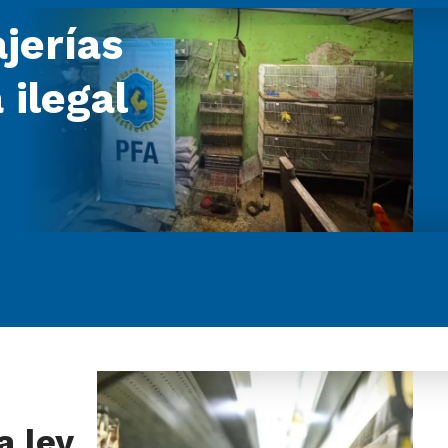
jerías
 ilegal
a ley