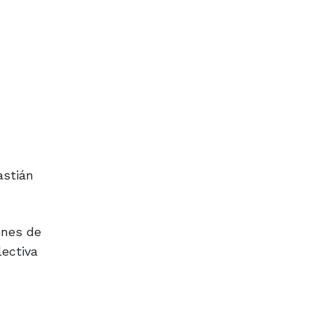
astián
ones de
lectiva