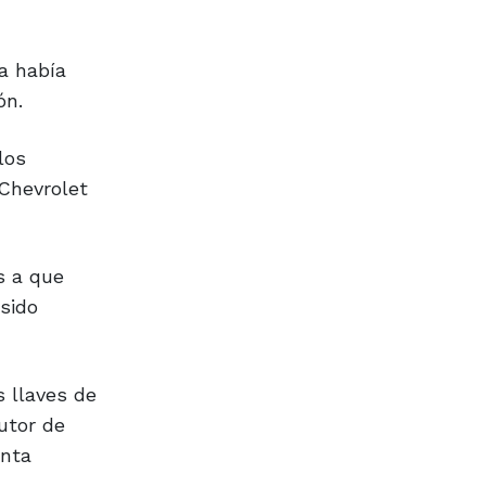
ga había
ón.
los
 Chevrolet
s a que
sido
s llaves de
utor de
enta