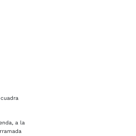
a cuadra
enda, a la
erramada