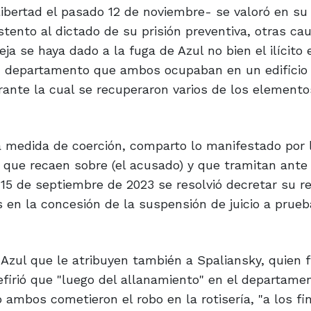
libertad el pasado 12 de noviembre- se valoró en su
tento al dictado de su prisión preventiva, otras ca
ja se haya dado a la fuga de Azul no bien el ilícito 
un departamento que ambos ocupaban en un edificio 
durante la cual se recuperaron varios de los element
la medida de coerción, comparto lo manifestado por 
 que recaen sobre (el acusado) y que tramitan ante 
 15 de septiembre de 2023 se resolvió decretar su r
en la concesión de la suspensión de juicio a prueba
n Azul que le atribuyen también a Spaliansky, quien 
refirió que "luego del allanamiento" en el departame
ambos cometieron el robo en la rotisería, "a los fi