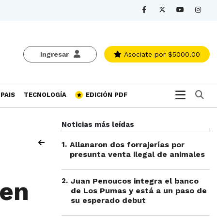
Ingresar
Asociate
por $5000.00
Bu
PAIS
TECNOLOGÍA
EDICIÓN PDF
Noticias más leídas
1
.
Allanaron dos forrajerías por
presunta venta ilegal de animales
2
.
Juan Penoucos integra el banco
 en
de Los Pumas y está a un paso de
su esperado debut