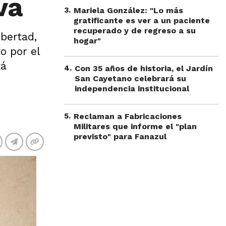
va
3
.
Mariela González: "Lo más
gratificante es ver a un paciente
recuperado y de regreso a su
bertad,
hogar"
o por el
tá
4
.
Con 35 años de historia, el Jardín
San Cayetano celebrará su
independencia institucional
5
.
Reclaman a Fabricaciones
Militares que informe el "plan
previsto" para Fanazul