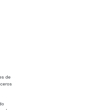
es de
oceros
do