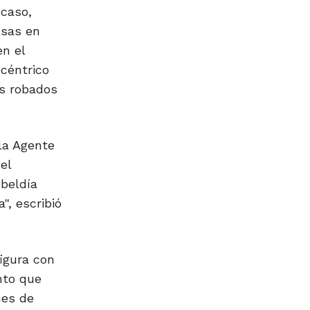
 caso,
usas en
en el
céntrico
os robados
la Agente
el
ebeldía
", escribió
figura con
nto que
nes de