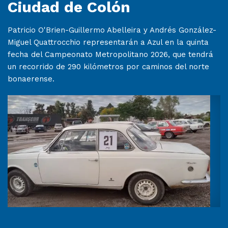
Ciudad de Colón
Patricio O'Brien-Guillermo Abelleira y Andrés González-
Miguel Quattrocchio representarán a Azul en la quinta
fecha del Campeonato Metropolitano 2026, que tendrá
un recorrido de 290 kilómetros por caminos del norte
bonaerense.