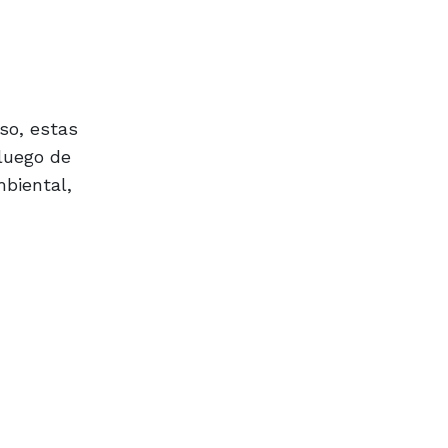
aso, estas
luego de
mbiental,