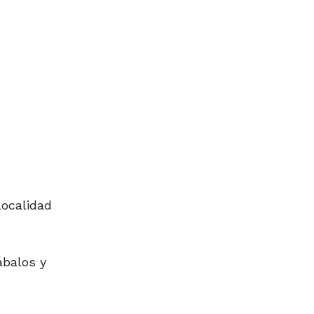
localidad
ábalos y