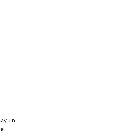
hay un
ue