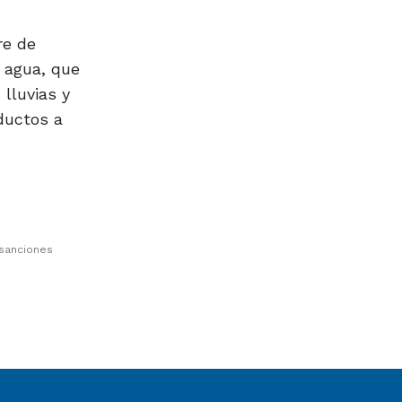
re de
l agua, que
lluvias y
oductos a
 sanciones