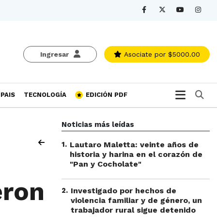
Ingresar
Asociate
por $5000.00
Bu
PAIS
TECNOLOGÍA
EDICIÓN PDF
Noticias más leídas
1
.
Lautaro Maletta: veinte años de
historia y harina en el corazón de
"Pan y Cocholate"
eron
2
.
Investigado por hechos de
violencia familiar y de género, un
trabajador rural sigue detenido