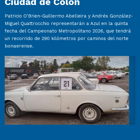
Ciudad de Colón
Patricio O'Brien-Guillermo Abelleira y Andrés González-
Miguel Quattrocchio representarán a Azul en la quinta
fecha del Campeonato Metropolitano 2026, que tendrá
un recorrido de 290 kilómetros por caminos del norte
bonaerense.