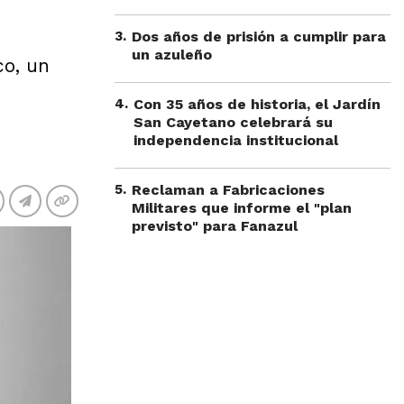
3
.
Dos años de prisión a cumplir para
un azuleño
co, un
4
.
Con 35 años de historia, el Jardín
San Cayetano celebrará su
independencia institucional
5
.
Reclaman a Fabricaciones
Militares que informe el "plan
previsto" para Fanazul