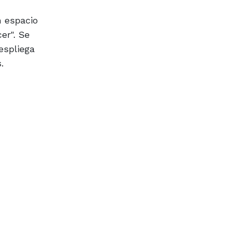
n espacio
er". Se
espliega
.