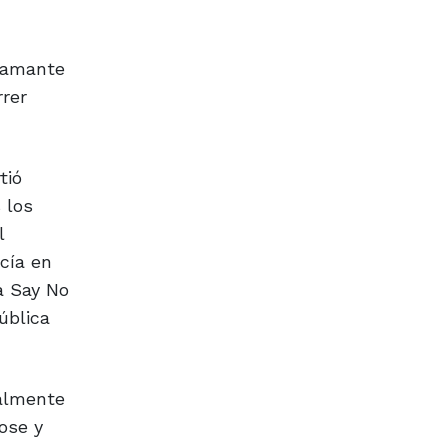
flamante
rrer
tió
 los
l
cía en
a Say No
ública
calmente
ose y