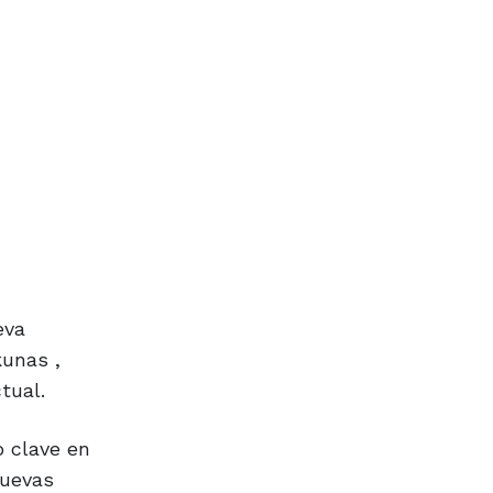
eva
kunas ,
tual.
o clave en
nuevas