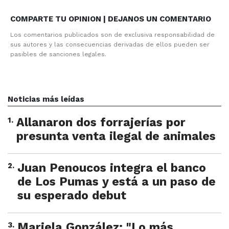
COMPARTE TU OPINION | DEJANOS UN COMENTARIO
Los comentarios publicados son de exclusiva responsabilidad de
sus autores y las consecuencias derivadas de ellos pueden ser
pasibles de sanciones legales.
Noticias más leídas
1
.
Allanaron dos forrajerías por
presunta venta ilegal de animales
2
.
Juan Penoucos integra el banco
de Los Pumas y está a un paso de
su esperado debut
3
.
Mariela González: "Lo más