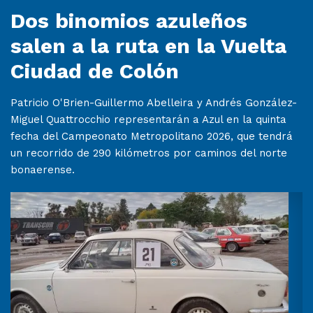
Dos binomios azuleños
salen a la ruta en la Vuelta
Ciudad de Colón
Patricio O'Brien-Guillermo Abelleira y Andrés González-
Miguel Quattrocchio representarán a Azul en la quinta
fecha del Campeonato Metropolitano 2026, que tendrá
un recorrido de 290 kilómetros por caminos del norte
bonaerense.