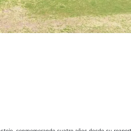
festejo, conmemorando cuatro años desde su reapert