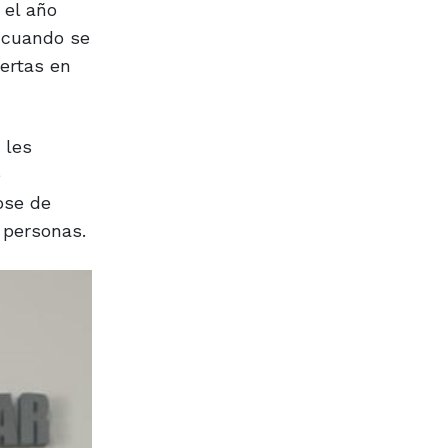
 el año
 cuando se
uertas en
 les
e
ose de
 personas.