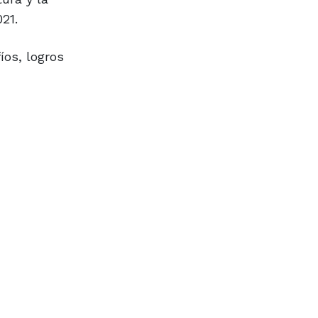
21.
íos, logros