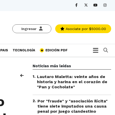
Ingresar
Asociate
por $5000.00
Bu
PAIS
TECNOLOGÍA
EDICIÓN PDF
Noticias más leídas
1
.
Lautaro Maletta: veinte años de
historia y harina en el corazón de
"Pan y Cocholate"
o
2
.
Por "fraude" y "asociación ilícita"
tiene siete imputados una causa
penal por juego clandestino