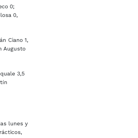
eco 0;
losa 0,
n Ciano 1,
ín Augusto
quale 3,5
tín
ías lunes y
rácticos,