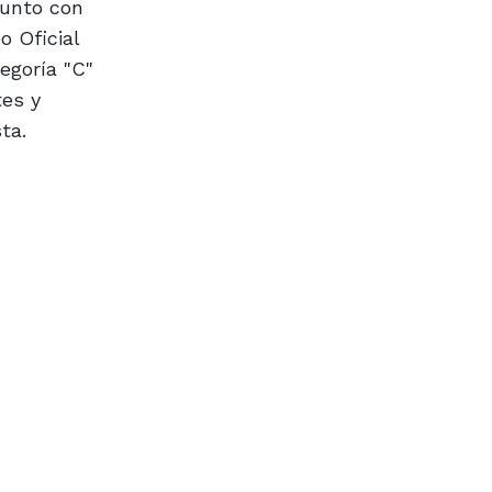
junto con
o Oficial
egoría "C"
tes y
ta.