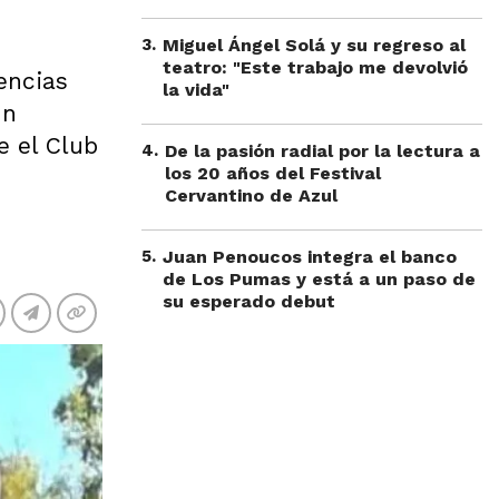
3
.
Miguel Ángel Solá y su regreso al
teatro: "Este trabajo me devolvió
encias
la vida"
un
e el Club
4
.
De la pasión radial por la lectura a
los 20 años del Festival
Cervantino de Azul
5
.
Juan Penoucos integra el banco
de Los Pumas y está a un paso de
su esperado debut