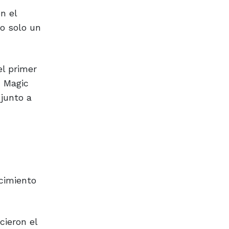
n el
o solo un
el primer
n Magic
 junto a
ecimiento
cieron el