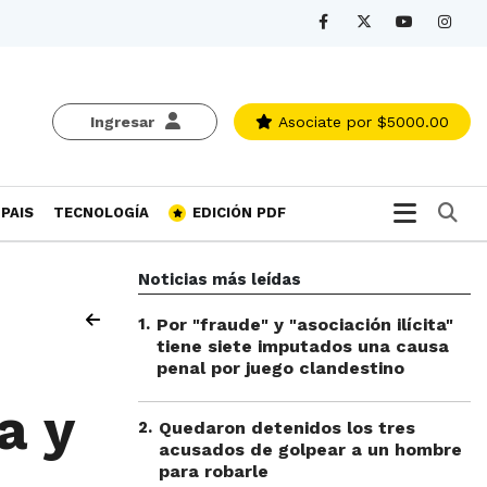
Ingresar
Asociate
por $5000.00
Bu
PAIS
TECNOLOGÍA
EDICIÓN PDF
Noticias más leídas
1
.
Por "fraude" y "asociación ilícita"
tiene siete imputados una causa
penal por juego clandestino
a y
2
.
Quedaron detenidos los tres
acusados de golpear a un hombre
para robarle