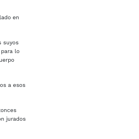
lado en
s suyos
 para lo
cuerpo
dos a esos
tonces
on jurados