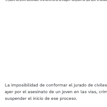
El padre del joven asesinado -a la derecha de la imagen- después de que ayer el de
La imposibilidad de conformar el jurado de civile
ayer por el asesinato de un joven en las vías, cr
suspender el inicio de ese proceso.