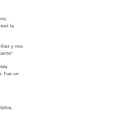
no,
resó la
llez y nos
ante".
vida
e. Fue un
ípica,