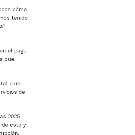
nocen cómo
emos tenido
a"
 en el pago
as que
tal para
rvicios de
tas 2025
 de esto y
rupción,