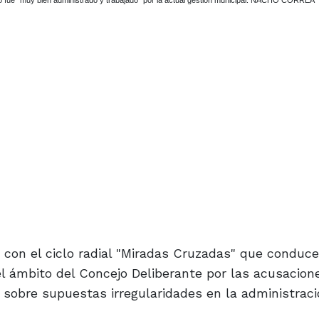
so fue “muy bien administrado y trabajado” por la actual gestión municipal. NACHO CORREA
gó con el ciclo radial "Miradas Cruzadas" que conduc
el ámbito del Concejo Deliberante por las acusacion
 sobre supuestas irregularidades en la administraci