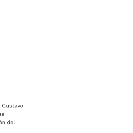
e Gustavo
es
ón del