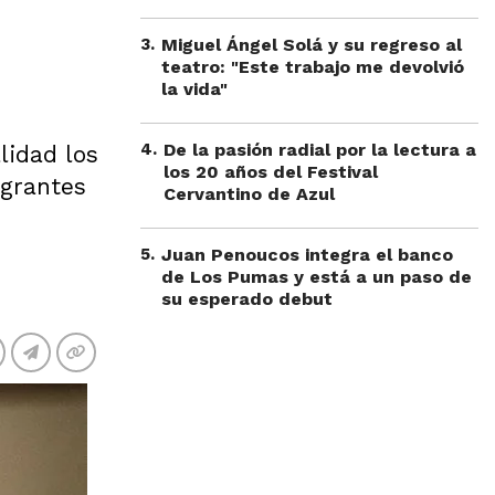
3
.
Miguel Ángel Solá y su regreso al
teatro: "Este trabajo me devolvió
la vida"
4
.
De la pasión radial por la lectura a
lidad los
los 20 años del Festival
egrantes
Cervantino de Azul
5
.
Juan Penoucos integra el banco
de Los Pumas y está a un paso de
su esperado debut