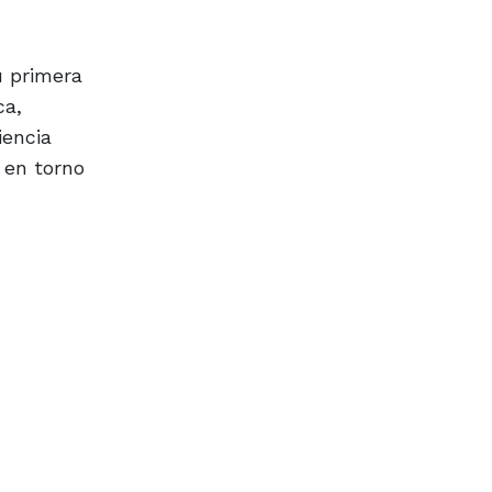
u primera
ca,
iencia
 en torno