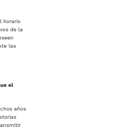
l horario
vos de la
deseen
nte las
ue el
uchos años
storias
ansmitir