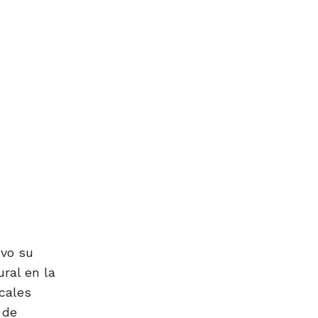
uvo su
ral en la
ocales
 de