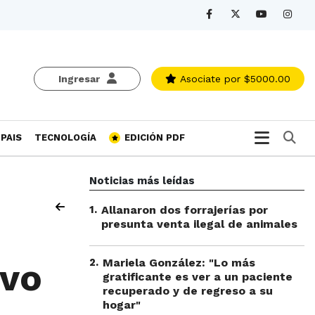
Ingresar
Asociate
por $5000.00
Bu
PAIS
TECNOLOGÍA
EDICIÓN PDF
Noticias más leídas
1
.
Allanaron dos forrajerías por
presunta venta ilegal de animales
2
.
Mariela González: "Lo más
evo
gratificante es ver a un paciente
recuperado y de regreso a su
hogar"