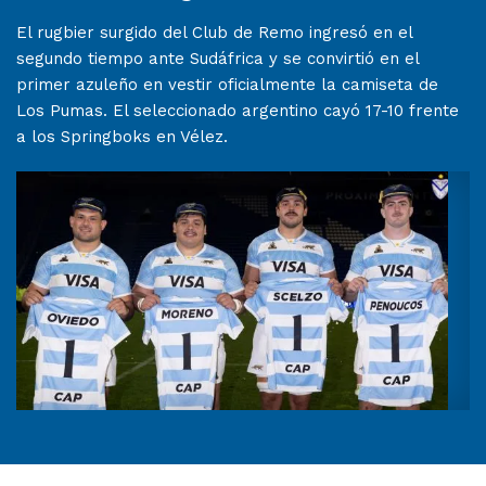
El rugbier surgido del Club de Remo ingresó en el
segundo tiempo ante Sudáfrica y se convirtió en el
primer azuleño en vestir oficialmente la camiseta de
Los Pumas. El seleccionado argentino cayó 17-10 frente
a los Springboks en Vélez.