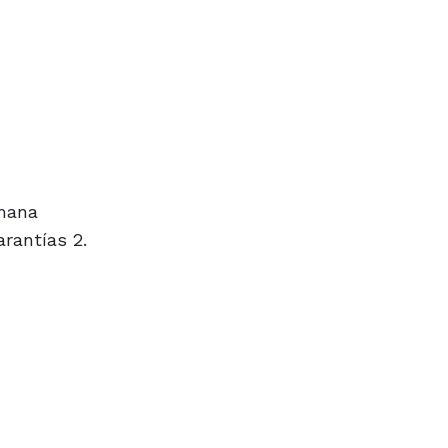
emana
arantías 2.