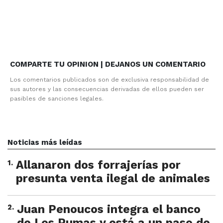
COMPARTE TU OPINION | DEJANOS UN COMENTARIO
Los comentarios publicados son de exclusiva responsabilidad de
sus autores y las consecuencias derivadas de ellos pueden ser
pasibles de sanciones legales.
Noticias más leídas
1
.
Allanaron dos forrajerías por
presunta venta ilegal de animales
2
.
Juan Penoucos integra el banco
de Los Pumas y está a un paso de