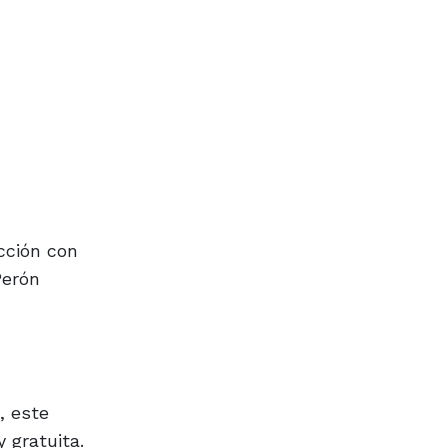
cción con
Perón
, este
y gratuita.