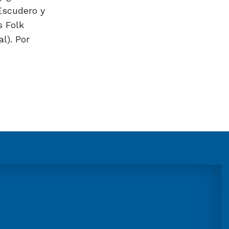
 Escudero y
s Folk
l). Por