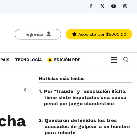
Ingresar
Asociate
por $5000.00
Bu
PAIS
TECNOLOGÍA
EDICIÓN PDF
Noticias más leídas
1
.
Por "fraude" y "asociación ilícita"
tiene siete imputados una causa
penal por juego clandestino
echa
2
.
Quedaron detenidos los tres
acusados de golpear a un hombre
para robarle