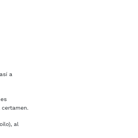
así a
nes
l certamen.
lo), al