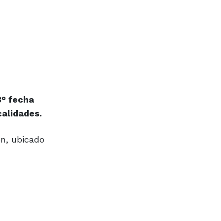
3° fecha
calidades.
ón, ubicado