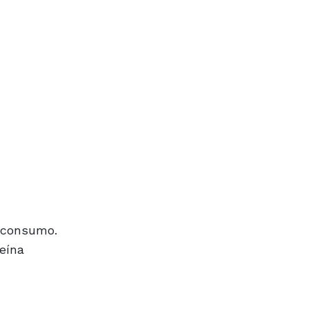
l consumo.
eína