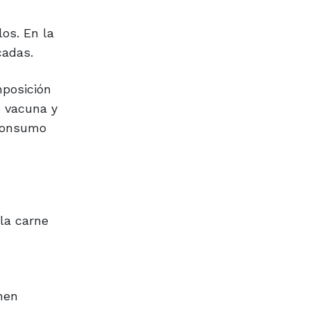
los. En la
cadas.
mposición
e vacuna y
 consumo
la carne
nen