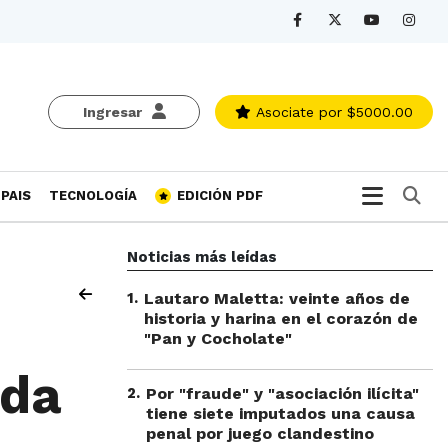
Ingresar
Asociate
por $5000.00
Bu
PAIS
TECNOLOGÍA
EDICIÓN PDF
Noticias más leídas
1
.
Lautaro Maletta: veinte años de
historia y harina en el corazón de
"Pan y Cocholate"
ída
2
.
Por "fraude" y "asociación ilícita"
tiene siete imputados una causa
penal por juego clandestino