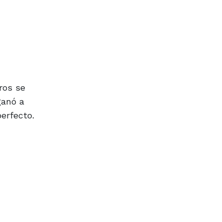
ros se
ganó a
perfecto.