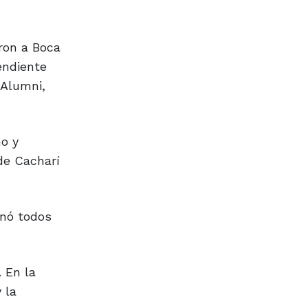
ron a Boca
endiente
 Alumni,
ño y
 de Cacharí
anó todos
 En la
 la