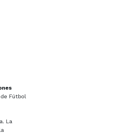
iones
 de Fútbol
a. La
la