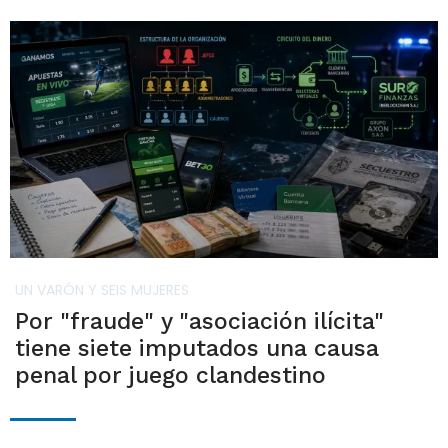
UN VARÓN Y SEIS MUJERES
Por "fraude" y "asociación ilícita"
tiene siete imputados una causa
penal por juego clandestino