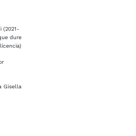
i (2021-
 que dure
icencia)
or
a Gisella