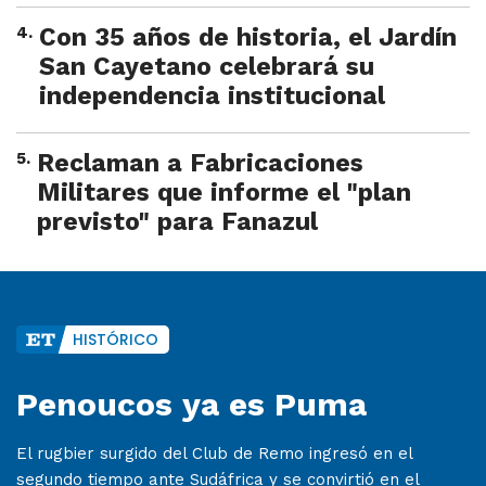
4
.
Con 35 años de historia, el Jardín
San Cayetano celebrará su
independencia institucional
5
.
Reclaman a Fabricaciones
Militares que informe el "plan
previsto" para Fanazul
HISTÓRICO
Penoucos ya es Puma
El rugbier surgido del Club de Remo ingresó en el
segundo tiempo ante Sudáfrica y se convirtió en el