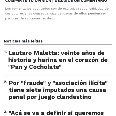
COMPARTE TU OPINION | DEJANOS UN COMENTARIO
Los comentarios publicados son de exclusiva responsabilidad de
sus autores y las consecuencias derivadas de ellos pueden ser
pasibles de sanciones legales.
Noticias más leídas
1
.
Lautaro Maletta: veinte años de
historia y harina en el corazón de
"Pan y Cocholate"
2
.
Por "fraude" y "asociación ilícita"
tiene siete imputados una causa
penal por juego clandestino
3
.
"Acá se va a definir si queremos