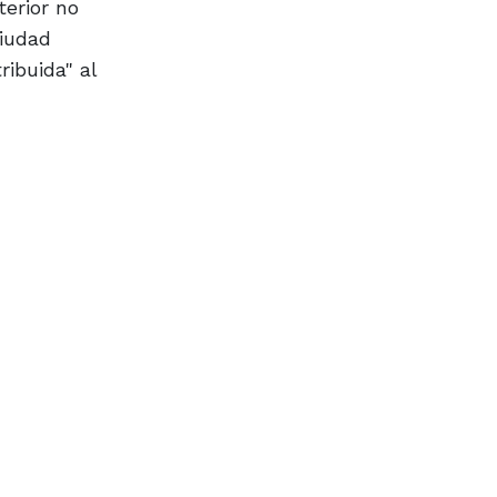
erior no
ciudad
ribuida" al