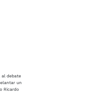
a al debate
delantar un
mo Ricardo