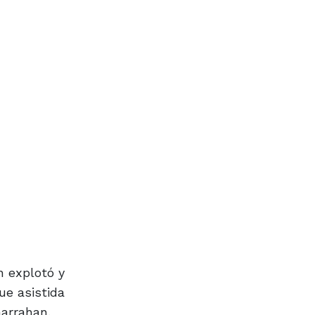
n explotó y
ue asistida
Garrahan,