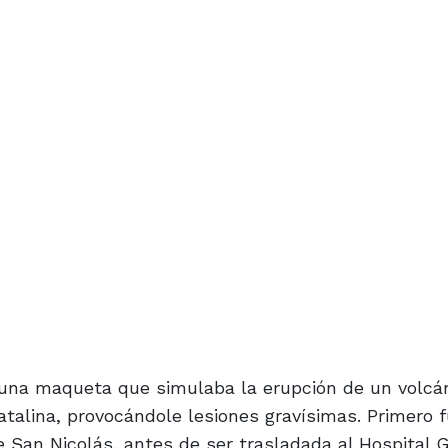
, una maqueta que simulaba la erupción de un volcá
talina, provocándole lesiones gravísimas. Primero f
e San Nicolás, antes de ser trasladada al Hospital 