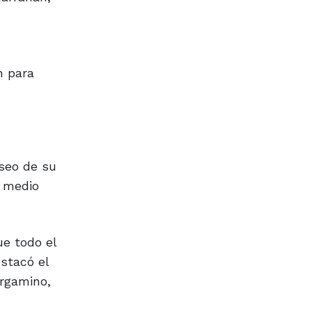
n para
eseo de su
l medio
e todo el
estacó el
ergamino,