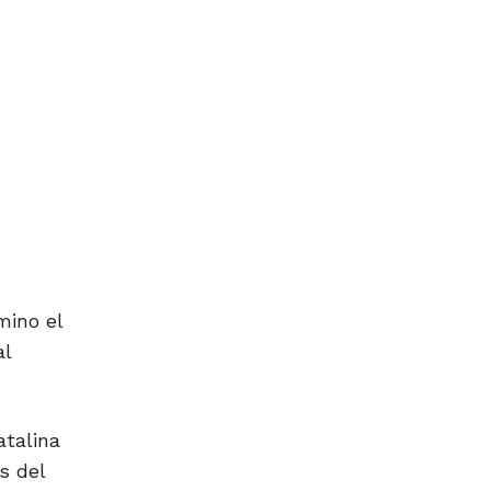
mino el
al
atalina
s del