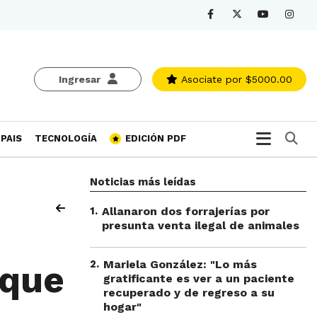
Ingresar
Asociate
por $5000.00
Bu
PAIS
TECNOLOGÍA
EDICIÓN PDF
Noticias más leídas
1
.
Allanaron dos forrajerías por
presunta venta ilegal de animales
2
.
Mariela González: "Lo más
 que
gratificante es ver a un paciente
recuperado y de regreso a su
hogar"