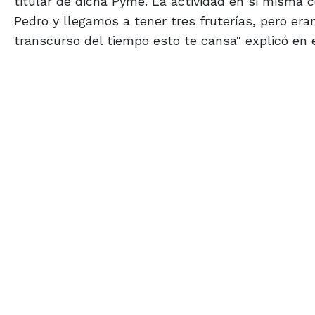
titular de dicha Pyme. La actividad en si misma c
Pedro y llegamos a tener tres fruterías, pero eran
transcurso del tiempo esto te cansa" explicó en el