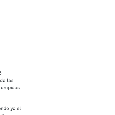
ó
 de las
rrumpidos
endo yo el