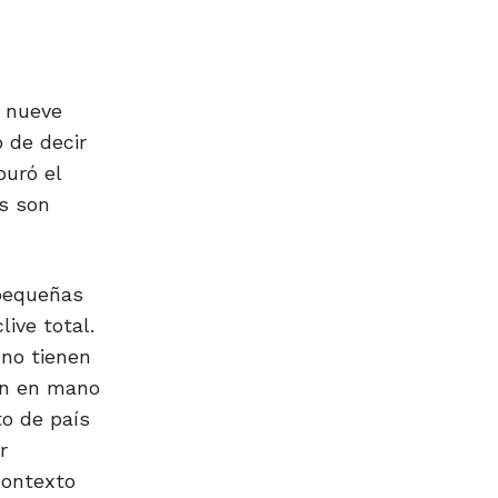
y nueve
 de decir
puró el
os son
 pequeñas
ive total.
 no tienen
an en mano
o de país
r
 contexto