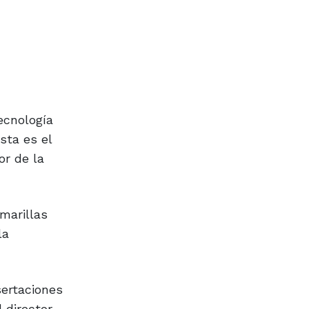
ecnología
sta es el
or de la
amarillas
la
sertaciones
 director