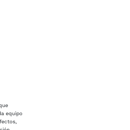
 que
da equipo
fectos,
ción.