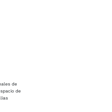
nales de
espacio de
lias