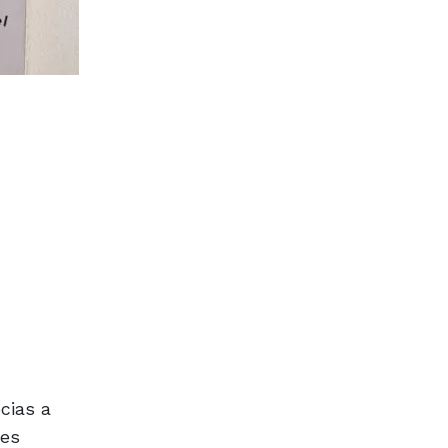
cias a
des