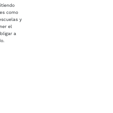
itiendo
les como
escuelas y
ner el
bligar a
o.