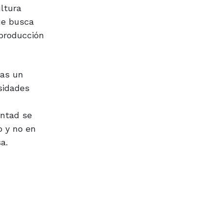
ultura
ue busca
 producción
ras un
sidades
untad se
o y no en
a.