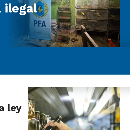
 ilegal
a ley