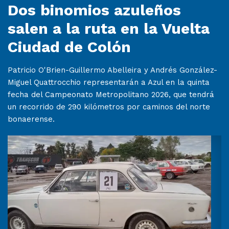
Dos binomios azuleños
salen a la ruta en la Vuelta
Ciudad de Colón
Patricio O'Brien-Guillermo Abelleira y Andrés González-
Miguel Quattrocchio representarán a Azul en la quinta
fecha del Campeonato Metropolitano 2026, que tendrá
un recorrido de 290 kilómetros por caminos del norte
bonaerense.