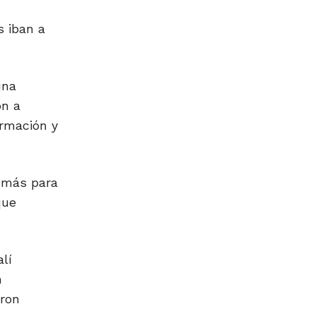
s iban a
una
on a
ormación y
demás para
que
lí
n