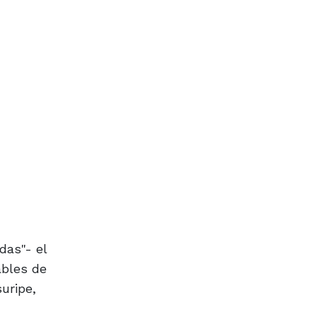
das"- el
ables de
uripe,