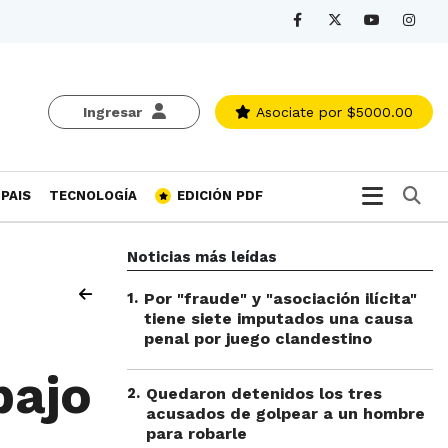
Ingresar
Asociate
por $5000.00
Bu
PAIS
TECNOLOGÍA
EDICIÓN PDF
Noticias más leídas
1
.
Por "fraude" y "asociación ilícita"
tiene siete imputados una causa
penal por juego clandestino
bajo
2
.
Quedaron detenidos los tres
acusados de golpear a un hombre
para robarle