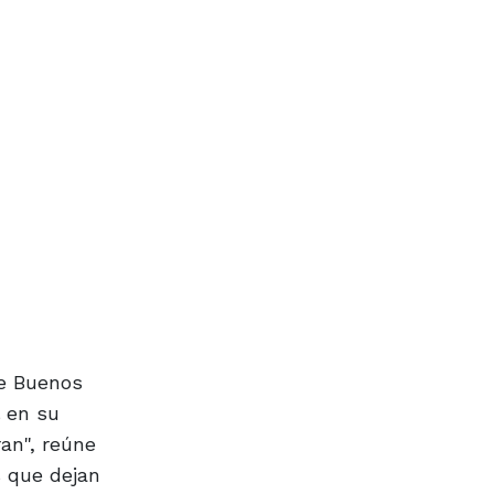
de Buenos
en su
ran", reúne
s que dejan