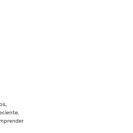
os,
eciente.
comprender