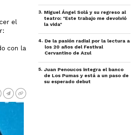
3
.
Miguel Ángel Solá y su regreso al
teatro: "Este trabajo me devolvió
cer el
la vida"
r:
4
.
De la pasión radial por la lectura a
los 20 años del Festival
do con la
Cervantino de Azul
5
.
Juan Penoucos integra el banco
de Los Pumas y está a un paso de
su esperado debut