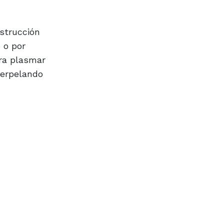
nstrucción
 o por
gra plasmar
terpelando