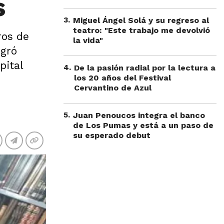
s
3
.
Miguel Ángel Solá y su regreso al
teatro: "Este trabajo me devolvió
ros de
la vida"
ogró
pital
4
.
De la pasión radial por la lectura a
los 20 años del Festival
Cervantino de Azul
5
.
Juan Penoucos integra el banco
de Los Pumas y está a un paso de
su esperado debut