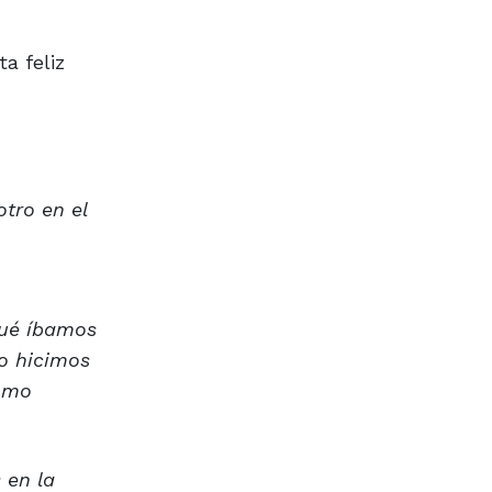
a feliz
otro en el
qué íbamos
lo hicimos
como
 en la