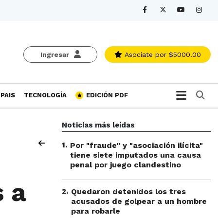
Ingresar
Asociate
por $5000.00
Bu
PAIS
TECNOLOGÍA
EDICIÓN PDF
Noticias más leídas
1
.
Por "fraude" y "asociación ilícita"
tiene siete imputados una causa
penal por juego clandestino
 a
2
.
Quedaron detenidos los tres
acusados de golpear a un hombre
para robarle