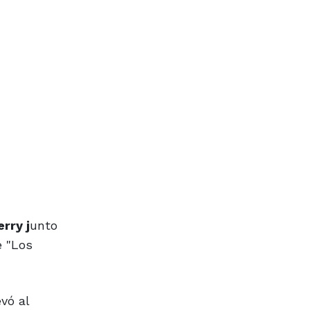
rry j
unto
e "Los
vó al