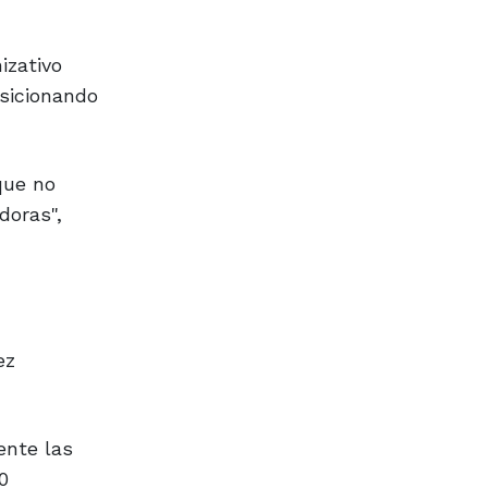
izativo
sicionando
que no
doras",
ez
ente las
0