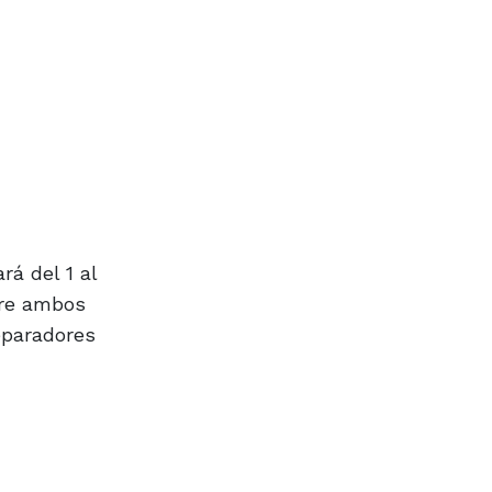
á del 1 al
tre ambos
eparadores