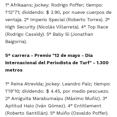
1° Afrikaans; jockey: Rodrigo Poffer; tiempo:
1'12"71; dividendo: $ 3.90, por nueve cuerpos de
ventaja. 2° Imperio Special (Roberto Torres). 3°
High Security (Nicolás Villarreta). 4° Top Race
(Rodrigo Cassidy). 5° Baby Si (Jonathan
Baigorría).
5° carrera - Premio "12 de mayo - Día
Internacional del Periodista de Turf" - 1.300
metros
1° Reina Atrevida; jockey: Leandro Paiz; tiempo:
1'19"10; dividendo: $ 4.45, por medio pescuezo.
2° Amiguita Marabumaipu (Máximo Muñiz). 3°
Aptitud Halo (Iván Gómez). 4° Entitlement
(Roberto Santillán). 5° Muiño (Osvaldo Poffer).