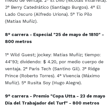
medio de ventaja. 2° El Divo (Nicolás Villarreta).
3° Berry Catedrático (Santiago Burgos). 4° El
Lado Oscuro (Alfredo Uriona). 5° Tio Pilo
(Matías Muñiz).
8° carrera - Especial "25 de mayo de 1810" -
800 metros
1° Wild Guest; jockey: Matías Muñiz; tiempo:
44"93; dividendo: $ 4.20, por medio cuerpo de
ventaja. 2° Paris Tech (Santino Gil). 3° Ridge
Prince (Roberto Torres). 4° Vivencia (Máximo
Muñiz). 5° Rusita Soy (Hugo Alegre).
9° carrera - Premio "Copa Utta - 23 de mayo
Día del Trabajador del Turf" - 800 metros