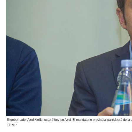
El gobernador Axel Kicillof estará hoy en Azul. El mandatario provincial participará d
TIEMP