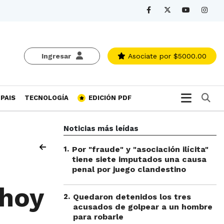
Ingresar
Asociate
por $5000.00
Bu
PAIS
TECNOLOGÍA
EDICIÓN PDF
Noticias más leídas
1
.
Por "fraude" y "asociación ilícita"
tiene siete imputados una causa
penal por juego clandestino
 hoy
2
.
Quedaron detenidos los tres
acusados de golpear a un hombre
para robarle