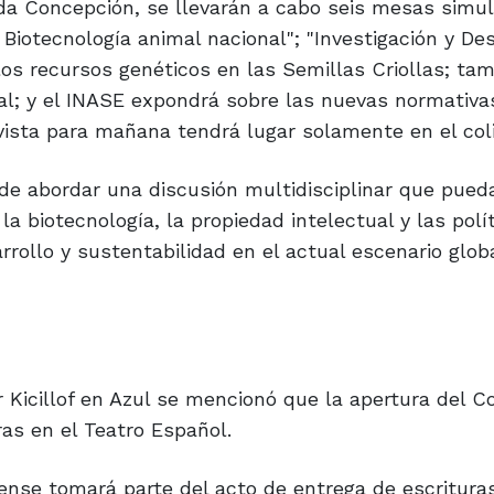
ada Concepción, se llevarán a cabo seis mesas simu
 Biotecnología animal nacional"; "Investigación y Des
los recursos genéticos en las Semillas Criollas; ta
l; y el INASE expondrá sobre las nuevas normativa
evista para mañana tendrá lugar solamente en el coli
e abordar una discusión multidisciplinar que pueda
a biotecnología, la propiedad intelectual y las polí
arrollo y sustentabilidad en el actual escenario glob
or Kicillof en Azul se mencionó que la apertura del 
ras en el Teatro Español.
rense tomará parte del acto de entrega de escritura