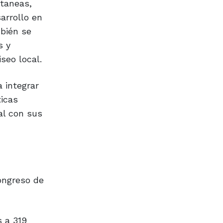
ltaneas,
arrollo en
mbién se
s y
seo local.
 integrar
ticas
al con sus
Congreso de
s a 319