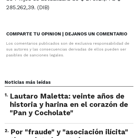
285.262,39. (DIB)
COMPARTE TU OPINION | DEJANOS UN COMENTARIO
Los comentarios publicados son de exclusiva responsabilidad de
sus autores y las consecuencias derivadas de ellos pueden ser
pasibles de sanciones legales.
Noticias más leídas
1
.
Lautaro Maletta: veinte años de
historia y harina en el corazón de
"Pan y Cocholate"
2
.
Por "fraude" y "asociación ilícita"