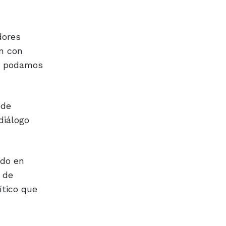
dores
ón con
de podamos
 de
diálogo
ndo en
 de
ítico que