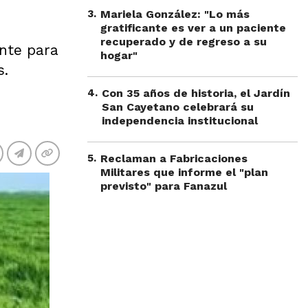
3
.
Mariela González: "Lo más
gratificante es ver a un paciente
recuperado y de regreso a su
nte para
hogar"
s.
4
.
Con 35 años de historia, el Jardín
San Cayetano celebrará su
independencia institucional
5
.
Reclaman a Fabricaciones
Militares que informe el "plan
previsto" para Fanazul