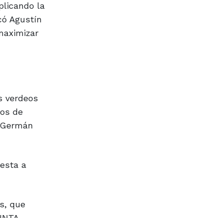
plicando la
có Agustín
maximizar
s verdeos
tos de
ó Germán
esta a
s, que
 INTA