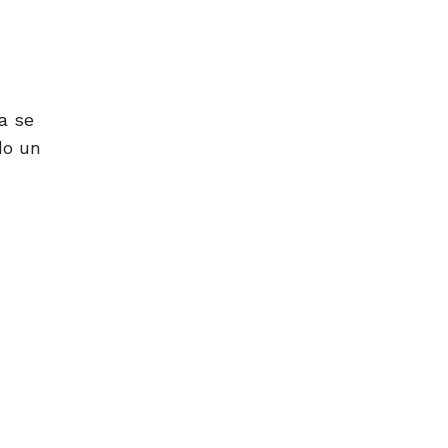
a se
do un