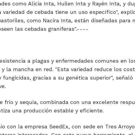
es como Alicia Inta, Huilen Inta y Rayén Inta, y du
 variedad de cebada tiene un uso específico", expli
pastoriles, como Nacira Inta, están diseñadas para 
oseen las cebadas graníferas".----
 resistencia a plagas y enfermedades comunes en lo
s y la mancha en red. "Esta variedad reduce los cos
 y fungicidas, gracias a su genética superior", señal
ve.
e frío y sequía, combinada con una excelente respu
tiza una producción estable y eficiente.
enio con la empresa SeedEx, con sede en Tres Arroyo
uctores interesados. Con esta nueva herramienta, el